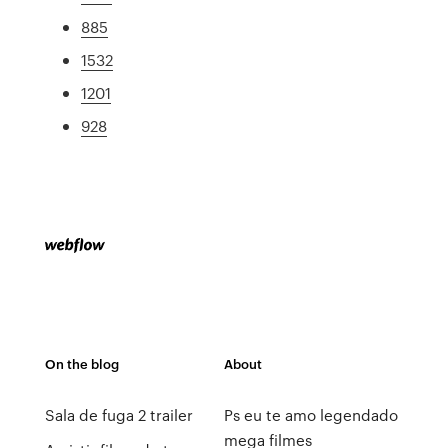
885
1532
1201
928
On the blog
About
Sala de fuga 2 trailer
Ps eu te amo legendado
mega filmes