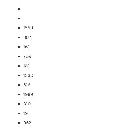
1559
862
161
709
181
1330
616
1989
810
191
962