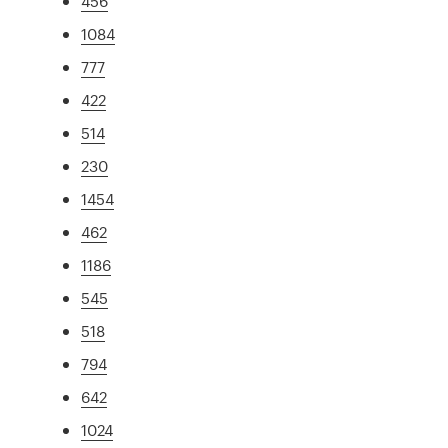
456
1084
777
422
514
230
1454
462
1186
545
518
794
642
1024