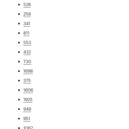
528
258
341
811
553
432
730
1698
375
1606
1925
949
951
1062